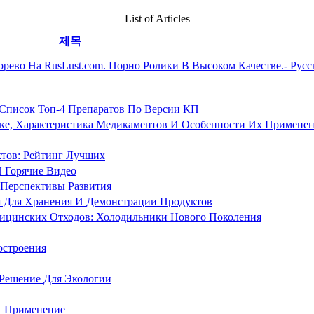
List of Articles
제목
рево На RusLust.com. Порно Ролики В Высоком Качестве.- Рус
Список Топ-4 Препаратов По Версии КП
ке, Характеристика Медикаментов И Особенности Их Примене
тов: Рейтинг Лучших
 Горячие Видео
 Перспективы Развития
 Для Хранения И Демонстрации Продуктов
ицинских Отходов: Холодильники Нового Поколения
остроения
 Решение Для Экологии
И Применение