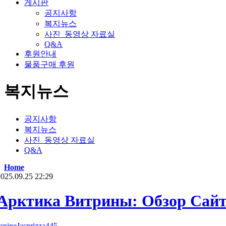
게시판
공지사항
복지뉴스
사진_동영상 자료실
Q&A
후원안내
물품구매 후원
복지뉴스
공지사항
복지뉴스
사진_동영상 자료실
Q&A
Home
025.09.25 22:29
Арктика Витрины: Обзор Сай
anineJasprizza445