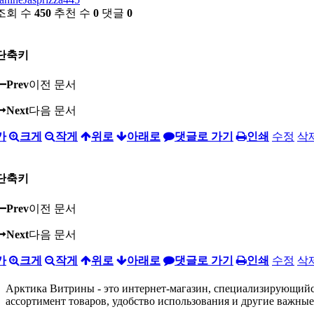
조회 수
450
추천 수
0
댓글
0
단축키
Prev
이전 문서
Next
다음 문서
가
크게
작게
위로
아래로
댓글로 가기
인쇄
수정
삭
단축키
Prev
이전 문서
Next
다음 문서
가
크게
작게
위로
아래로
댓글로 가기
인쇄
수정
삭
Арктика Витрины - это интернет-магазин, специализирующийся 
ассортимент товаров, удобство использования и другие важны