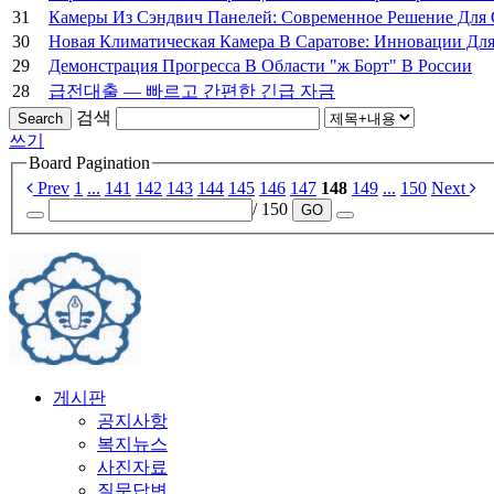
31
Камеры Из Сэндвич Панелей: Современное Решение Для 
30
Новая Климатическая Камера В Саратове: Инновации Дл
29
Демонстрация Прогресса В Области "ж Борт" В России
28
급전대출 — 빠르고 간편한 긴급 자금
검색
Search
쓰기
Board Pagination
Prev
1
...
141
142
143
144
145
146
147
148
149
...
150
Next
/ 150
GO
게시판
공지사항
복지뉴스
사진자료
질문답변