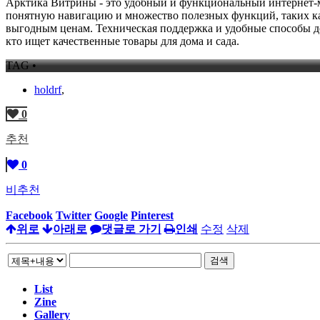
Арктика Витрины - это удобный и функциональный интернет-м
понятную навигацию и множество полезных функций, таких как
выгодным ценам. Техническая поддержка и удобные способы д
кто ищет качественные товары для дома и сада.
TAG •
holdrf
,
0
추천
0
비추천
Facebook
Twitter
Google
Pinterest
위로
아래로
댓글로 가기
인쇄
수정
삭제
검색
List
Zine
Gallery