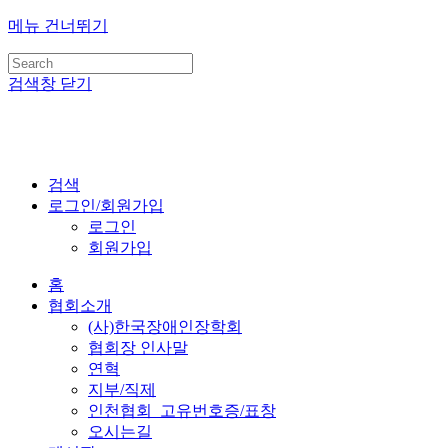
메뉴 건너뛰기
검색창 닫기
검색
로그인/회원가입
로그인
회원가입
홈
협회소개
(사)한국장애인장학회
협회장 인사말
연혁
지부/직제
인천협회_고유번호증/표창
오시는길