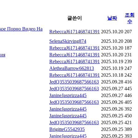
조회
글쓴이
날짜
수
ское Порно Видео На
RebeccaJ6171468741391
2025.10.20
207
SelenaSkirving874
2025.10.20
208
RebeccaJ6171468741391
2025.10.20
187
ния
RebeccaJ6171468741391
2025.10.20
231
RebeccaJ6171468741391
2025.10.19
239
AletheaBarrow662813
2025.10.19
247
RebeccaJ6171468741391
2025.10.18
242
JedQ3535039687566163
2025.09.28
416
JedQ3535039687566163
2025.09.27
445
JanineJasprizza445
2025.09.27
446
JedQ3535039687566163
2025.09.26
405
JanineJasprizza445
2025.09.26
392
JanineJasprizza445
2025.09.25
450
JedQ3535039687566163
2025.09.25
421
BrigitteG5542935
2025.09.25
389
JanineJasprizza445
2025.09.25
393