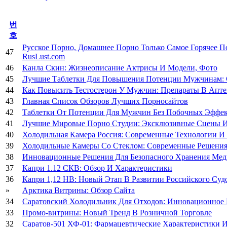
번
호
Русское Порно, Домашнее Порно Только Самое Горячее По
47
RusLust.com
46
Канла Скин: Жизнеописание Актрисы И Модели, Фото
45
Лучшие Таблетки Для Повышения Потенции Мужчинам: 
44
Как Повысить Тестостерон У Мужчин: Препараты В Апте
43
Главная Список Обзоров Лучших Порносайтов
42
Таблетки От Потенции Для Мужчин Без Побочных Эффек
41
Лучшие Мировые Порно Студии: Эксклюзивные Сцены И
40
Холодильная Камера Россия: Современные Технологии И
39
Холодильные Камеры Со Стеклом: Современные Решения
38
Инновационные Решения Для Безопасного Хранения Мед
37
Капри 1.12 СКВ: Обзор И Характеристики
36
Капри 1,12 НВ: Новый Этап В Развитии Российского Суд
»
Арктика Витрины: Обзор Сайта
34
Саратовский Холодильник Для Отходов: Инновационное
33
Промо-витрины: Новый Тренд В Розничной Торговле
32
Саратов-501 ХФ-01: Фармацевтические Характеристики 