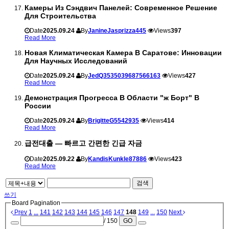
Камеры Из Сэндвич Панелей: Современное Решение
Для Строительства
Date
2025.09.24
By
JanineJasprizza445
Views
397
Read More
Новая Климатическая Камера В Саратове: Инновации
Для Научных Исследований
Date
2025.09.24
By
JedQ3535039687566163
Views
427
Read More
Демонстрация Прогресса В Области "ж Борт" В
России
Date
2025.09.24
By
BrigitteG5542935
Views
414
Read More
급전대출 — 빠르고 간편한 긴급 자금
Date
2025.09.22
By
KandisKunkle87886
Views
423
Read More
검색
쓰기
Board Pagination
Prev
1
...
141
142
143
144
145
146
147
148
149
...
150
Next
/ 150
GO