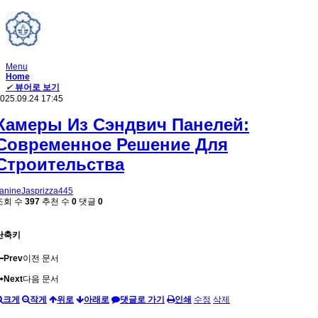
Menu
Home
✔
뷰어로 보기
025.09.24 17:45
Камеры Из Сэндвич Панелей:
Современное Решение Для
Строительства
anineJasprizza445
조회 수
397
추천 수
0
댓글
0
단축키
Prev
이전 문서
Next
다음 문서
크게
작게
위로
아래로
댓글로 가기
인쇄
수정
삭제