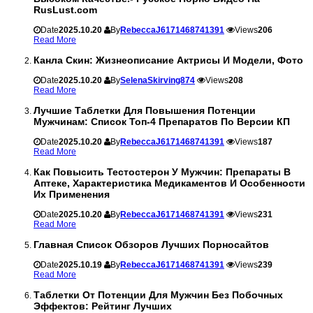
RusLust.com
Date
2025.10.20
By
RebeccaJ6171468741391
Views
206
Read More
Канла Скин: Жизнеописание Актрисы И Модели, Фото
Date
2025.10.20
By
SelenaSkirving874
Views
208
Read More
Лучшие Таблетки Для Повышения Потенции
Мужчинам: Список Топ-4 Препаратов По Версии КП
Date
2025.10.20
By
RebeccaJ6171468741391
Views
187
Read More
Как Повысить Тестостерон У Мужчин: Препараты В
Аптеке, Характеристика Медикаментов И Особенности
Их Применения
Date
2025.10.20
By
RebeccaJ6171468741391
Views
231
Read More
Главная Список Обзоров Лучших Порносайтов
Date
2025.10.19
By
RebeccaJ6171468741391
Views
239
Read More
Таблетки От Потенции Для Мужчин Без Побочных
Эффектов: Рейтинг Лучших