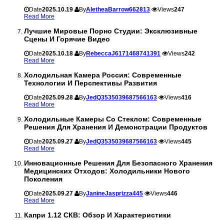
Date
2025.10.19
By
AletheaBarrow662813
Views
247
Read More
Лучшие Мировые Порно Студии: Эксклюзивные
Сцены И Горячие Видео
Date
2025.10.18
By
RebeccaJ6171468741391
Views
242
Read More
Холодильная Камера Россия: Современные
Технологии И Перспективы Развития
Date
2025.09.28
By
JedQ3535039687566163
Views
416
Read More
Холодильные Камеры Со Стеклом: Современные
Решения Для Хранения И Демонстрации Продуктов
Date
2025.09.27
By
JedQ3535039687566163
Views
445
Read More
Инновационные Решения Для Безопасного Хранения
Медицинских Отходов: Холодильники Нового
Поколения
Date
2025.09.27
By
JanineJasprizza445
Views
446
Read More
Капри 1.12 СКВ: Обзор И Характеристики