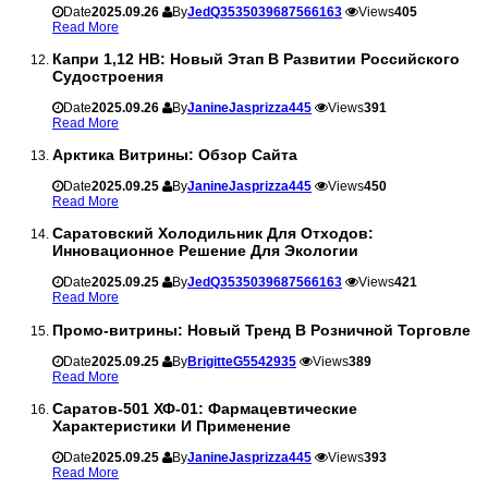
Date
2025.09.26
By
JedQ3535039687566163
Views
405
Read More
Капри 1,12 НВ: Новый Этап В Развитии Российского
Судостроения
Date
2025.09.26
By
JanineJasprizza445
Views
391
Read More
Арктика Витрины: Обзор Сайта
Date
2025.09.25
By
JanineJasprizza445
Views
450
Read More
Саратовский Холодильник Для Отходов:
Инновационное Решение Для Экологии
Date
2025.09.25
By
JedQ3535039687566163
Views
421
Read More
Промо-витрины: Новый Тренд В Розничной Торговле
Date
2025.09.25
By
BrigitteG5542935
Views
389
Read More
Саратов-501 ХФ-01: Фармацевтические
Характеристики И Применение
Date
2025.09.25
By
JanineJasprizza445
Views
393
Read More