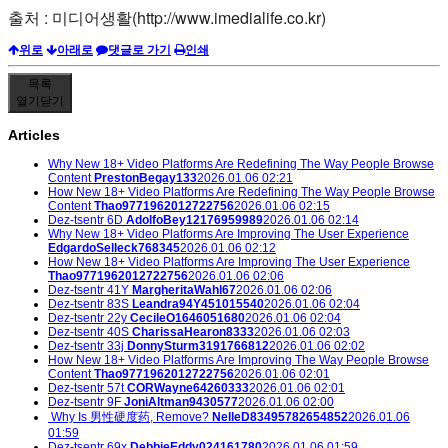
출처 : 미디어생활(http://www.imedialife.co.kr)
위로
아래로
댓글로 가기
인쇄
목록
열기
닫기
Articles
Why New 18+ Video Platforms Are Redefining The Way People Browse
Content
PrestonBegay133
2026.01.06 02:21
How New 18+ Video Platforms Are Redefining The Way People Browse
Content
Thao9771962012722756
2026.01.06 02:15
Dez-tsentr 6D
AdolfoBey12176959989
2026.01.06 02:14
Why New 18+ Video Platforms Are Improving The User Experience
EdgardoSelleck768345
2026.01.06 02:12
How New 18+ Video Platforms Are Improving The User Experience
Thao9771962012722756
2026.01.06 02:06
Dez-tsentr 41Y
MargheritaWahl67
2026.01.06 02:06
Dez-tsentr 83S
Leandra94Y451015540
2026.01.06 02:04
Dez-tsentr 22y
CecileO1646051680
2026.01.06 02:04
Dez-tsentr 40S
CharissaHearon8333
2026.01.06 02:03
Dez-tsentr 33j
DonnySturm3191766812
2026.01.06 02:02
How New 18+ Video Platforms Are Improving The Way People Browse
Content
Thao9771962012722756
2026.01.06 02:01
Dez-tsentr 57t
CORWayne64260333
2026.01.06 02:01
Dez-tsentr 9F
JoniAltman9430577
2026.01.06 02:00
Why Is 男性硬度药, Remove?
NelleD83495782654852
2026.01.06
01:59
Dez-tsentr 69x
DebbieEddy024161780
2026.01.06 01:59