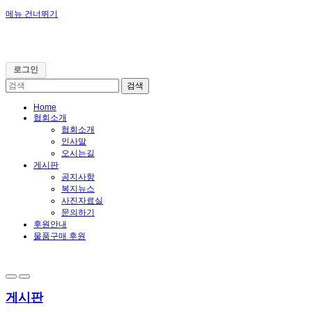
메뉴 건너뛰기
로그인
Home
협회소개
협회소개
인사말
오시는길
게시판
공지사항
복지뉴스
사진자료실
문의하기
후원안내
물품구매 후원
게시판