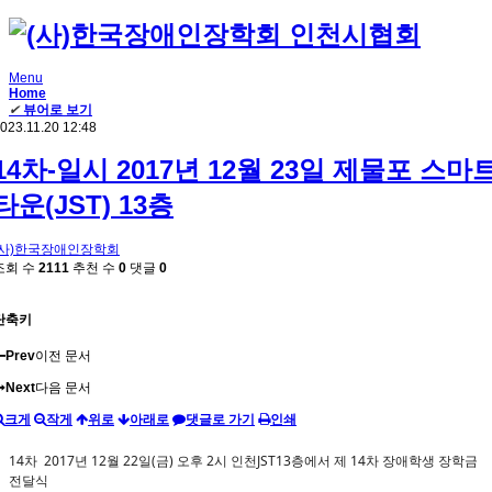
Menu
Home
✔
뷰어로 보기
023.11.20 12:48
14차-일시 2017년 12월 23일 제물포 스마
타운(JST) 13층
(사)한국장애인장학회
조회 수
2111
추천 수
0
댓글
0
단축키
Prev
이전 문서
Next
다음 문서
크게
작게
위로
아래로
댓글로 가기
인쇄
14차 2017년 12월 22일(금) 오후 2시 인천JST13층에서 제 14차 장애학생 장학금
전달식